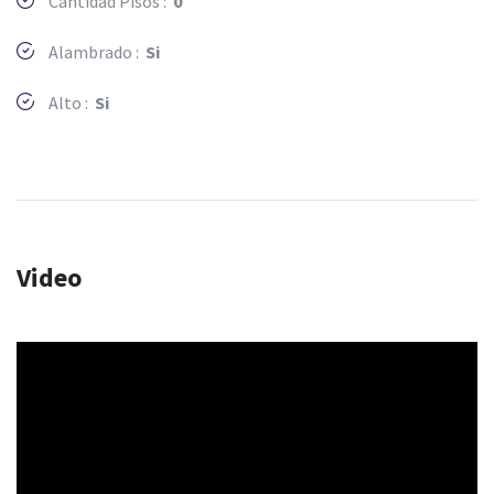
Cantidad Pisos :
0
Alambrado :
Si
Alto :
Si
Video