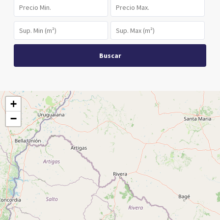
Buscar
+
−