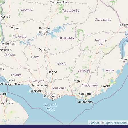
Leaflet
| ©
OpenStreetMap